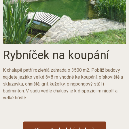
Rybníček na koupání
K chalupě patří rozlehlá zahrada o 3500 m2. Poblíž budovy
najdete jezírko velké 6×8 m vhodné ke koupání, pískoviště a
skluzavku, ohniště, gril, kuželky, pingpongový stůl i
badminton. V sadu vedle chalupy je k dispozici minigolf a
velké hřiště.