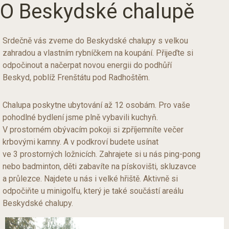
O Beskydské chalupě
Srdečně vás zveme do Beskydské chalupy s velkou
zahradou a vlastním rybníčkem na koupání. Přijeďte si
odpočinout a načerpat novou energii do podhůří
Beskyd, poblíž Frenštátu pod Radhoštěm.
Chalupa poskytne ubytování až 12 osobám. Pro vaše
pohodlné bydlení jsme plně vybavili kuchyň.
V prostorném obývacím pokoji si zpříjemníte večer
krbovými kamny. A v podkroví budete usínat
ve 3 prostorných ložnicích. Zahrajete si u nás ping-pong
nebo badminton, děti zabavíte na pískovišti, skluzavce
a průlezce. Najdete u nás i velké hřiště. Aktivně si
odpočiňte u minigolfu, který je také součástí areálu
Beskydské chalupy.