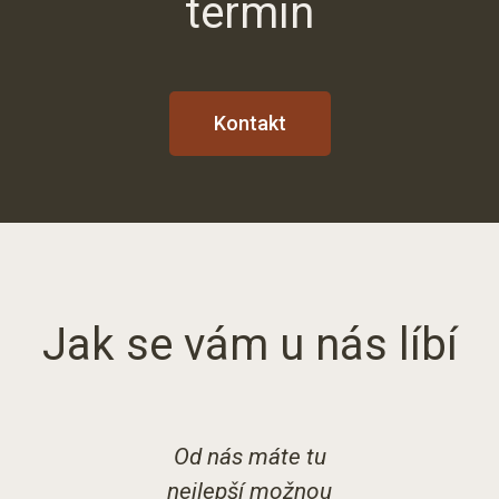
termín
Kontakt
Jak se vám u nás líbí
 dětmi na
Od nás máte tu
S tím
ě moc
nejlepší možnou
jsme b