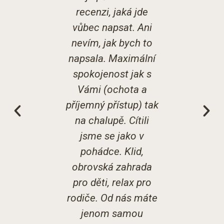
, je to
recenzi, jaká jde
spokoje
sto pro
vůbec napsat. Ani
využití n
rávení
nevím, jak bych to
ale i p
rodinou.
napsala. Maximální
Při odj
rásné a
spokojenost jak s
rezervo
tování,
Vámi (ochota a
pobyt
y jak
příjemný přístup) tak
prázdni
a okolí
na chalupě. Cítili
se m
nabízí
jsme se jako v
těšíme,
 aktivit,
pohádce. Klid,
zase
, tak pro
obrovská zahrada
lé…
pro děti, relax pro
rodiče. Od nás máte
a
jenom samou