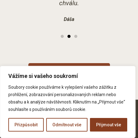
chválu.
Dáša
Co o nás říkají další lidé
Vážíme si vašeho soukromí
Soubory cookie používáme k vylepšení vašeho zážitku z
prohlížení, zobrazování personalizovaných reklam nebo
obsahu a k analýze návštěvnosti. Kliknutím na „Přijmout vše“
souhlasíte s používáním souborů cookie.
© Beskydská chalupa. Všechna práva
vyhrazena. – Powered by
Plus Design
Přizpůsobit
Odmítnout vše
Přijmout vše
& Marketing s.r.o.