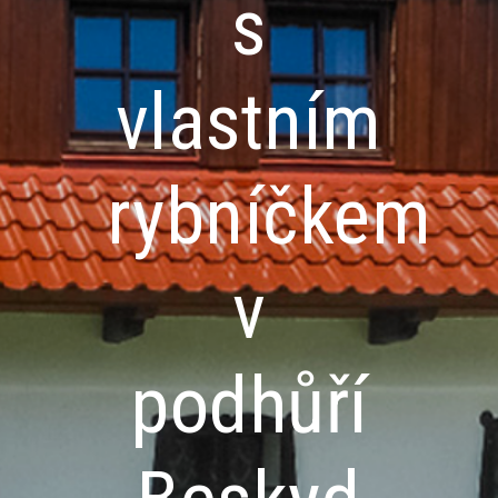
s
vlastním
rybníčkem
v
podhůří