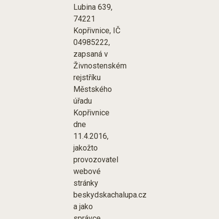
Lubina 639,
74221
Kopřivnice, IČ
04985222,
zapsaná v
Živnostenském
rejstříku
Městského
úřadu
Kopřivnice
dne
11.4.2016,
jakožto
provozovatel
webové
stránky
beskydskachalupa.cz
a jako
správce