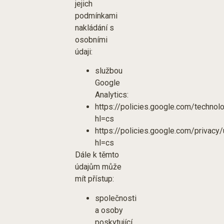
jejich
podmínkami
nakládání s
osobními
údaji:
službou
Google
Analytics:
https://policies.google.com/technol
hl=cs
https://policies.google.com/privacy
hl=cs
Dále k těmto
údajům může
mít přístup:
společnosti
a osoby
poskytující