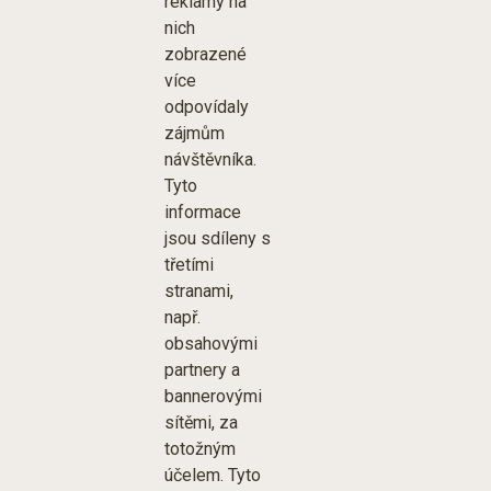
reklamy na
nich
zobrazené
více
odpovídaly
zájmům
návštěvníka.
Tyto
informace
jsou sdíleny s
třetími
stranami,
např.
obsahovými
partnery a
bannerovými
sítěmi, za
totožným
účelem. Tyto